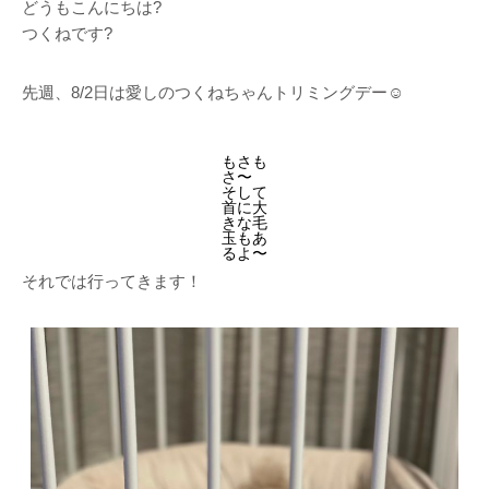
どうもこんにちは?
つくねです?
先週、8/2日は愛しのつくねちゃんトリミングデー☺️
もさも
さ〜
そして
首に大
きな毛
玉もあ
るよ〜
それでは行ってきます！