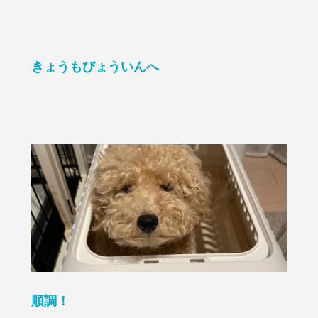
きょうもびょういんへ
順調！