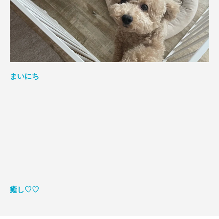
まいにち
癒し♡♡