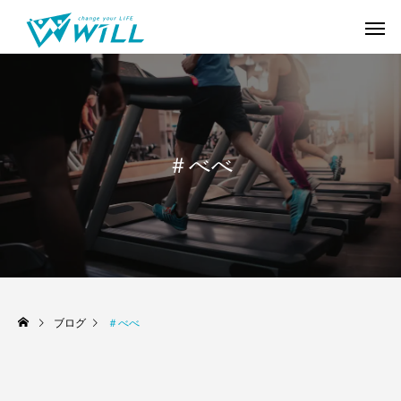
＃べべ
ブログ
＃べべ