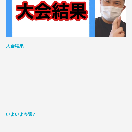
大会結果
いよいよ今週?