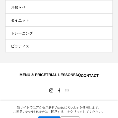
お知らせ
ダイエット
トレーニング
ピラティス
MENU & PRICE
TRIAL LESSON
FAQ
CONTACT
当サイトではアクセス解析のために Cookie を使用します。
Copyright © 2026
ご同意いただける場合は「同意する」をクリックしてください。