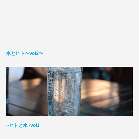
水とヒト〜vol2〜
~ヒトと水~vol1